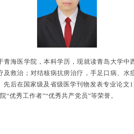
于青海医学院，
本科学历，现
就读青岛大学中
疗及救治；
对
结核病抗痨治疗，手足口病、水
。先后在国家级及省级医学刊物发表专业论文
1
院
“
优秀工作者
”“优秀共产党员”等
荣誉。